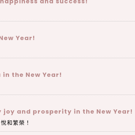
 happiness and success!
 New Year!
 in the New Year!
 joy and prosperity in the New Year!
喜悅和繁榮！